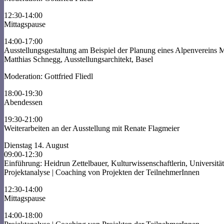
12:30-14:00
Mittagspause
14:00-17:00
Ausstellungsgestaltung am Beispiel der Planung eines Alpenvereins M
Matthias Schnegg, Ausstellungsarchitekt, Basel
Moderation: Gottfried Fliedl
18:00-19:30
Abendessen
19:30-21:00
Weiterarbeiten an der Ausstellung mit Renate Flagmeier
Dienstag 14. August
09:00-12:30
Einführung: Heidrun Zettelbauer, Kulturwissenschaftlerin, Universitä
Projektanalyse | Coaching von Projekten der TeilnehmerInnen
12:30-14:00
Mittagspause
14:00-18:00