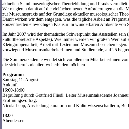
aktuellen Stand museologischer Theoriebildung und Praxis vermittelt.
Wir reagieren damit auf die vielfachen neuen Anforderungen an die
zur Museumspraxis auf der Grundlage aktueller museologischer Theor
Damit wirken wir dem entgegen, was die tägliche Arbeit an Pragmatis
konzentrierten einwöchigen Klausur im wunderbaren Ambiente von S
Im Jahr 2007 wird der thematische Schwerpunkt das Ausstellen sein
kulturtheoretische Aspekte). Wie immer werden wir großen Wert auf
Kleingruppenarbeit, Arbeit mit Texten und Museumsbesuchen legen. U
vorwiegend MuseumsmitarbeiterInnen und Studierende, auf 25 begren
Die Sommerakademie wendet sich vor allem an MitarbeiterInnen von Mu
die sich berufsorientiert weiterbilden möchten.
Programm
Samstag 11. August:
Ankunft
16:00-18:00
Begrüßung durch Gottfried Fliedl, Leiter Museumsakademie Joanne
Eröffnungsvortrag:
Nicola Lepp, Ausstellungskuratorin und Kulturwissenschaftlerin, Berl
18:00
Abendessen