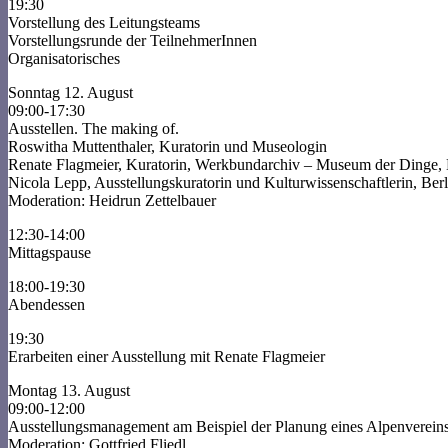
19:30
Vorstellung des Leitungsteams
Vorstellungsrunde der TeilnehmerInnen
Organisatorisches
Sonntag 12. August
09:00-17:30
Ausstellen. The making of.
Roswitha Muttenthaler, Kuratorin und Museologin
Renate Flagmeier, Kuratorin, Werkbundarchiv – Museum der Dinge, 
Nicola Lepp, Ausstellungskuratorin und Kulturwissenschaftlerin, Berl
Moderation: Heidrun Zettelbauer
12:30-14:00
Mittagspause
18:00-19:30
Abendessen
19:30
Erarbeiten einer Ausstellung mit Renate Flagmeier
Montag 13. August
09:00-12:00
Ausstellungsmanagement am Beispiel der Planung eines Alpenverein
Moderation: Gottfried Fliedl