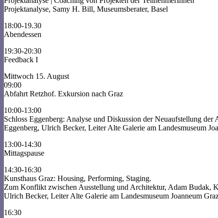
Projektanalyse | Coaching von Projekten der TeilnehmerInnen
Projektanalyse, Samy H. Bill, Museumsberater, Basel
18:00-19.30
Abendessen
19:30-20:30
Feedback I
Mittwoch 15. August
09:00
Abfahrt Retzhof. Exkursion nach Graz
10:00-13:00
Schloss Eggenberg: Analyse und Diskussion der Neuaufstellung der A
Eggenberg, Ulrich Becker, Leiter Alte Galerie am Landesmuseum J
13:00-14:30
Mittagspause
14:30-16:30
Kunsthaus Graz: Housing, Performing, Staging.
Zum Konflikt zwischen Ausstellung und Architektur, Adam Budak, K
Ulrich Becker, Leiter Alte Galerie am Landesmuseum Joanneum Gra
16:30