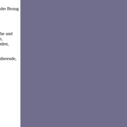
 der Bezug
che und
n,
nden,
dierende,