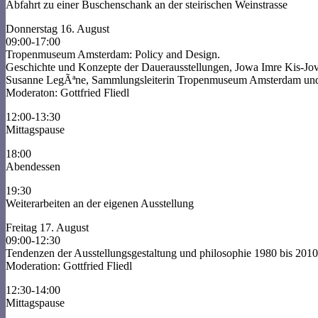
Abfahrt zu einer Buschenschank an der steirischen Weinstrasse
Donnerstag 16. August
09:00-17:00
Tropenmuseum Amsterdam: Policy and Design.
Geschichte und Konzepte der Dauerausstellungen, Jowa Imre Kis-Jo
Susanne LegÃªne, Sammlungsleiterin Tropenmuseum Amsterdam und P
Moderaton: Gottfried Fliedl
12:00-13:30
Mittagspause
18:00
Abendessen
19:30
Weiterarbeiten an der eigenen Ausstellung
Freitag 17. August
09:00-12:30
Tendenzen der Ausstellungsgestaltung und philosophie 1980 bis 20
Moderation: Gottfried Fliedl
12:30-14:00
Mittagspause