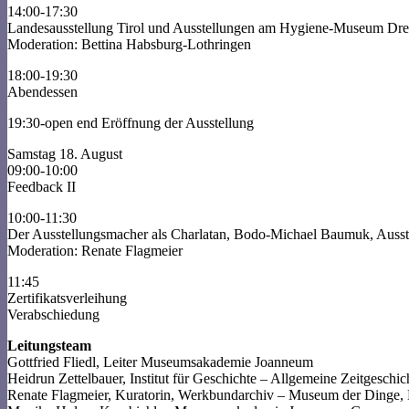
14:00-17:30
Landesausstellung Tirol und Ausstellungen am Hygiene-Museum Dres
Moderation: Bettina Habsburg-Lothringen
18:00-19:30
Abendessen
19:30-open end Eröffnung der Ausstellung
Samstag 18. August
09:00-10:00
Feedback II
10:00-11:30
Der Ausstellungsmacher als Charlatan, Bodo-Michael Baumuk, Ausstel
Moderation: Renate Flagmeier
11:45
Zertifikatsverleihung
Verabschiedung
Leitungsteam
Gottfried Fliedl, Leiter Museumsakademie Joanneum
Heidrun Zettelbauer, Institut für Geschichte – Allgemeine Zeitgeschic
Renate Flagmeier, Kuratorin, Werkbundarchiv – Museum der Dinge, 